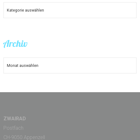
KATEGORIEN
Archiv
ARCHIV
ZWAIRAD
Postfach
CH-9050 Appenzell