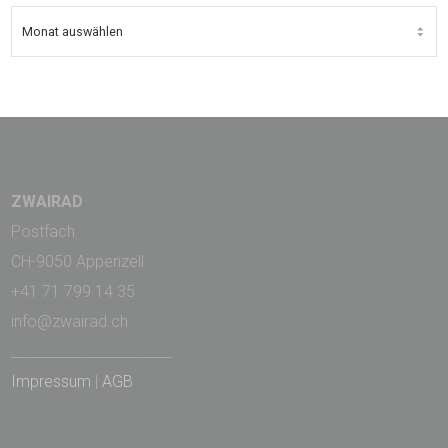
ARCHIV
ZWAIRAD
Postfach
CH-9050 Appenzell
+41 71 799 14 35
info@zwairad.ch
_______________________
Impressum
|
AGB