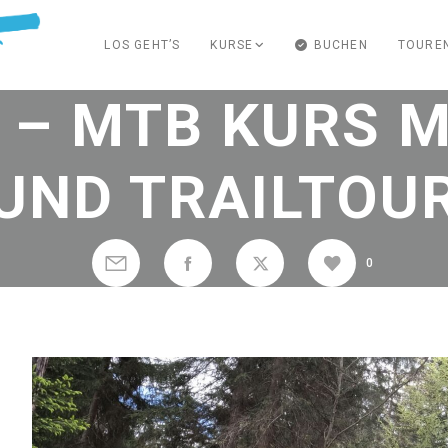
LOS GEHT’S
KURSE
BUCHEN
TOURE
 – MTB KURS 
UND TRAILTOU
0