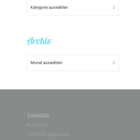
KATEGORIEN
Archiv
ARCHIV
ZWAIRAD
Postfach
CH-9050 Appenzell