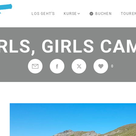
LOS GEHT’S
KURSE
BUCHEN
TOURE
IRLS, GIRLS C
0