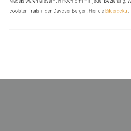
Mädels waren allesamt in Hochform – in jeder Beziehung. Wi
coolsten Trails in den Davoser Bergen. Hier die
Bilderdoku
.