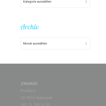
KATEGORIEN
Archiv
ARCHIV
ZWAIRAD
Postfach
CH-9050 Appenzell
+41 71 799 14 35