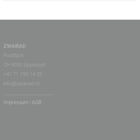
ZWAIRAD
Postfach
CH-9050 Appenzell
+41 71 799 14 35
info@zwairad.ch
_______________________
Impressum
|
AGB