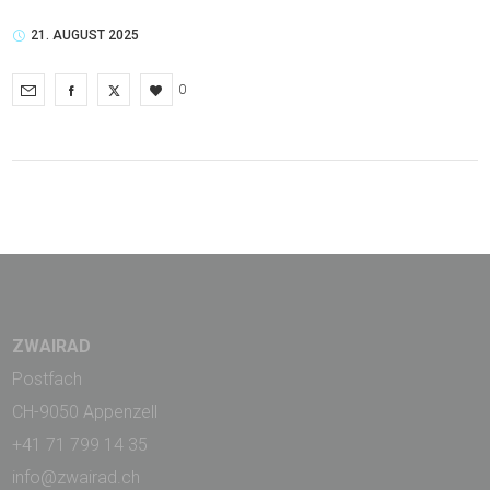
21. AUGUST 2025
0
ZWAIRAD
Postfach
CH-9050 Appenzell
+41 71 799 14 35
info@zwairad.ch