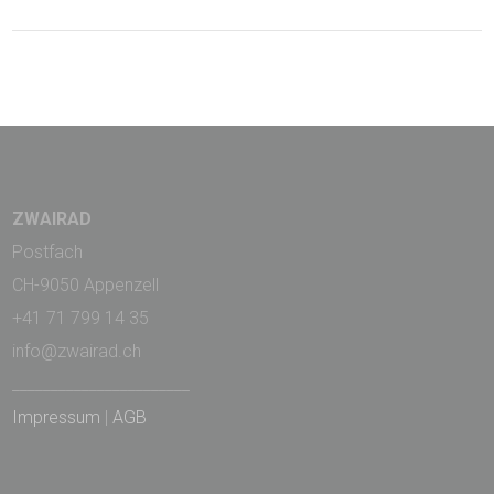
ZWAIRAD
Postfach
CH-9050 Appenzell
+41 71 799 14 35
info@zwairad.ch
_______________________
Impressum
|
AGB