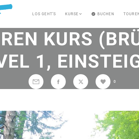
LOS GEHT’S
KURSE
BUCHEN
TOURE
REN KURS (BRÜ
VEL 1, EINSTEI
0