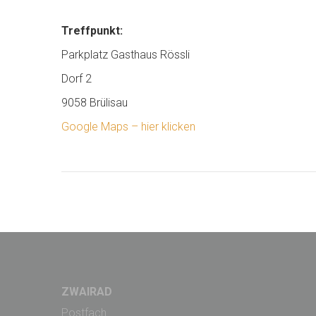
Treffpunkt:
Parkplatz Gasthaus Rössli
Dorf 2
9058 Brülisau
Google Maps – hier klicken
ZWAIRAD
Postfach