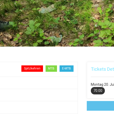
Tickets Det
Spitzkehren
MTB
E-MTB
Montag
20. Ju
70.00