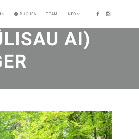
N
BUCHEN
TEAM
INFO
LISAU AI)
GER