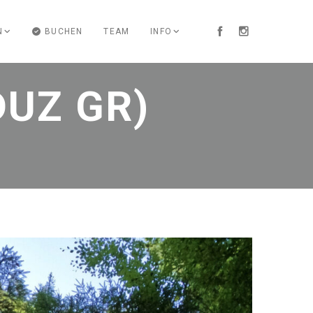
N
BUCHEN
TEAM
INFO
UZ GR)