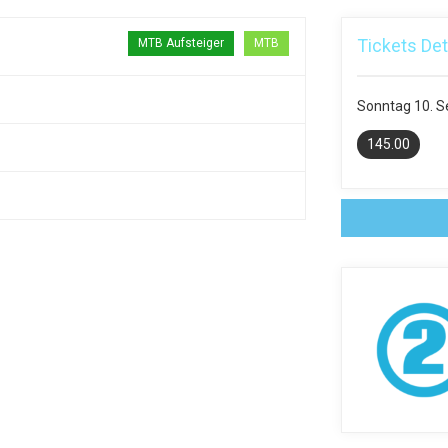
Tickets Det
MTB Aufsteiger
MTB
Sonntag
10. 
145.00