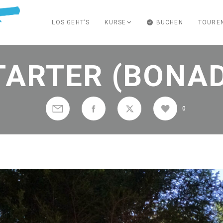
LOS GEHT’S
KURSE
BUCHEN
TOURE
TARTER (BONAD
0