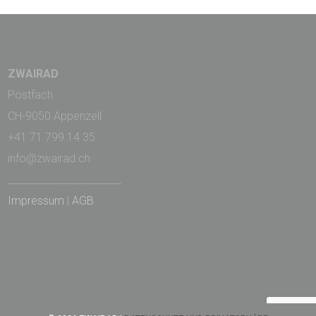
ZWAIRAD
Postfach
CH-9050 Appenzell
+41 71 799 14 35
info@zwairad.ch
_______________________
Impressum
|
AGB