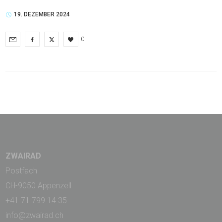
19. DEZEMBER 2024
0
ZWAIRAD
Postfach
CH-9050 Appenzell
+41 71 799 14 35
info@zwairad.ch