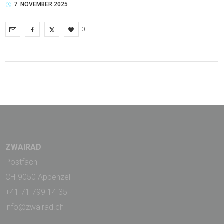
7. NOVEMBER 2025
0
ZWAIRAD
Postfach
CH-9050 Appenzell
+41 71 799 14 35
info@zwairad.ch
_______________________