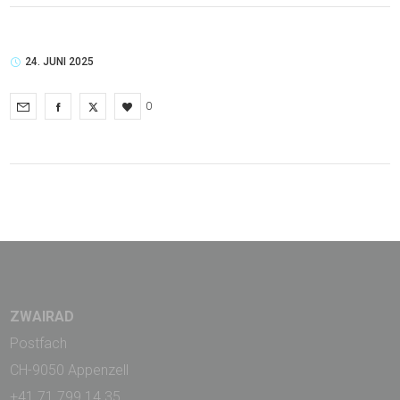
24. JUNI 2025
0
ZWAIRAD
Postfach
CH-9050 Appenzell
+41 71 799 14 35