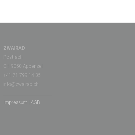
ZWAIRAD
Postfach
CH-9050 Appenzell
+41 71 799 14 35
info@zwairad.ch
_______________________
Impressum
|
AGB