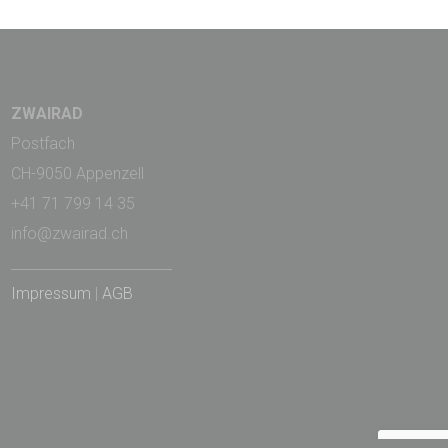
ZWAIRAD
Postfach
CH-9050 Appenzell
+41 71 799 14 35
info@zwairad.ch
_______________________
Impressum
|
AGB