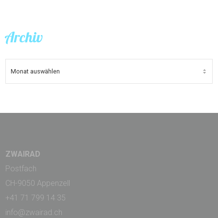
Archiv
ARCHIV
ZWAIRAD
Postfach
CH-9050 Appenzell
+41 71 799 14 35
info@zwairad.ch