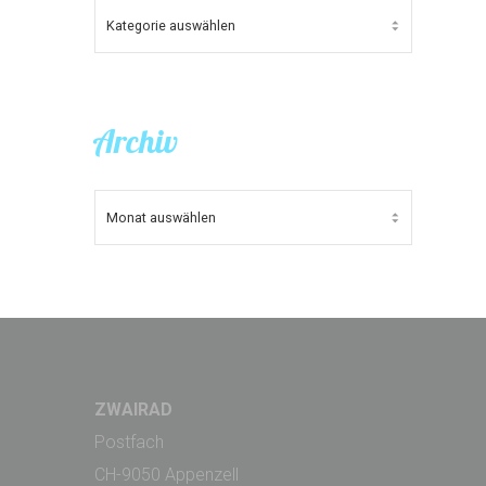
KATEGORIEN
Archiv
ARCHIV
ZWAIRAD
Postfach
CH-9050 Appenzell