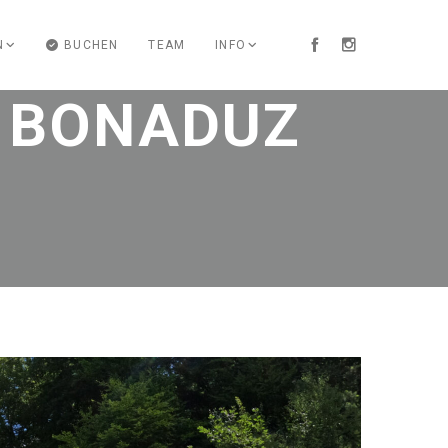
N
BUCHEN
TEAM
INFO
N BONADUZ