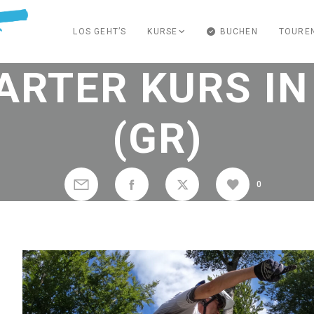
LOS GEHT’S
KURSE
BUCHEN
TOURE
ARTER KURS I
(GR)
0