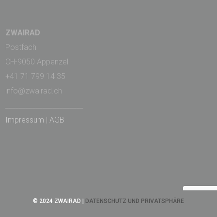
ZWAIRAD
Postfach
CH-9050 Appenzell
+41 71 799 14 35
info@zwairad.ch
_______________________
Impressum
|
AGB
© 2024 ZWAIRAD |
DATENSCHUTZ UND PRIVATSPHÄRE