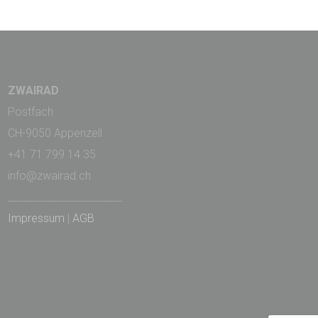
ZWAIRAD
Postfach
CH-9050 Appenzell
+41 71 799 14 35
info@zwairad.ch
_______________________
Impressum
|
AGB