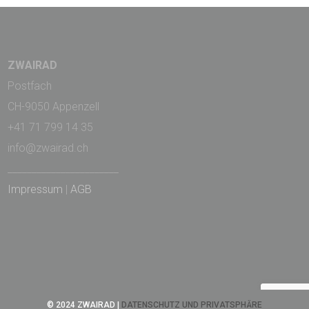
ZWAIRAD
Postfach
CH-9050 Appenzell
+41 71 799 14 35
info@zwairad.ch
_______________________
Impressum
|
AGB
© 2024 ZWAIRAD |
DATENSCHUTZ UND PRIVATSPHÄRE