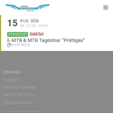
15
AUG.
2026
SA. 07:00 - 16:00
Sold Out
DEMNÄCHST
E-MTB & MTB Tagestour “Prättigau”
From 150.00CHF
ZWAIRAD
Postfach
CH-9050 Appenzell
+41 71 799 14 35
info@zwairad.ch
_______________________